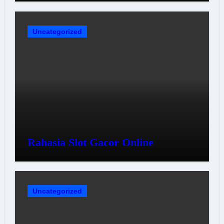
Uncategorized
Rahasia Slot Gacor Online
Uncategorized